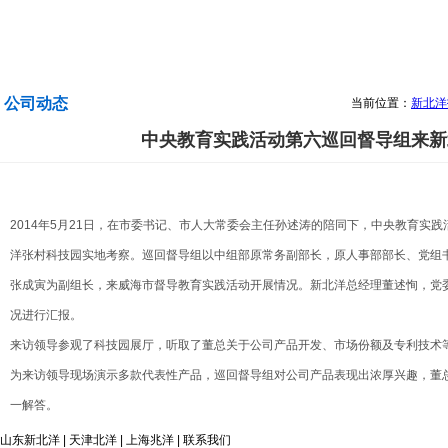
公司动态
当前位置：
新北洋
中央教育实践活动第六巡回督导组来新
2014
年5月21日，在市委书记、市人大常委会主任孙述涛的陪同下，中央教育实践
洋张村科技园实地考察。巡回督导组以中组部原常务副部长，原人事部部长、党组
张成寅为副组长，来威海市督导教育实践活动开展情况。新北洋总经理董述恂，党
况进行汇报。
来访领导参观了科技园展厅，听取了董总关于公司产品开发、市场份额及专利技术
为来访领导现场演示多款代表性产品，巡回督导组对公司产品表现出浓厚兴趣，董
一解答。
山东新北洋
|
天津北洋
|
上海兆洋
|
联系我们