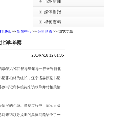
市场新闻
媒体播报
视频资料
打印机
>>
新闻中心
>>
公司动态
>> 浏览文章
北洋考察
2014/7/18 12:01:35
活动第六巡回督导组领导一行来到新北
书记张柏林为组长，辽宁省委原副书记
委副书记邱林接待来访领导并对相关情
等情况的介绍。参观过程中，演示人员
总对来访领导提出的具体问题给予了一